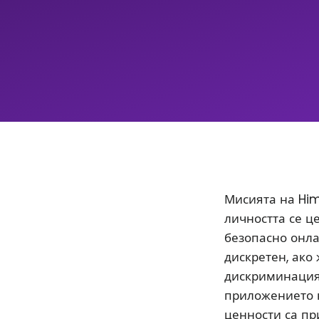
Мисията на Him
личността се ц
безопасно онла
дискретен, ако
дискриминацият
приложението 
ценности са пр