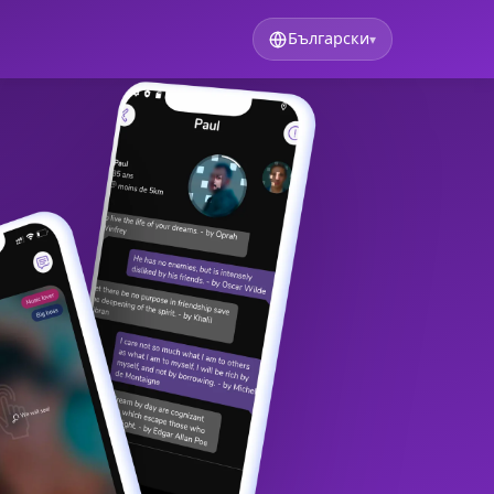
Български
▾