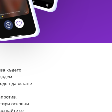
тва където
здадем
боден да остане
апротив,
етири основни
вствайте се