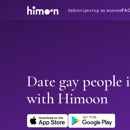
За
Блог
Център за знания
FA
Date gay people i
with Himoon