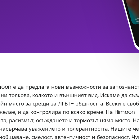
oon е да предлага нови възможности за запознанс
ени толкова, колкото и външният вид. Искаме да съ
йн място за срещи за ЛГБТ+ общността. Всеки е сво
 желае, и да контролира по всяко време. На Himoon
а, расизмът, осъждането и тормозът няма място. Н
насърчава уважението и толерантността. Нашите ч
иобщаване, смелост, автентичност и безопасност. Чу