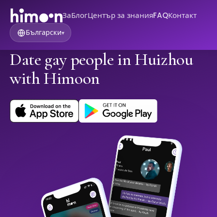
За
Блог
Център за знания
FAQ
Контакт
Български
▾
Date gay people in Huizhou
with Himoon