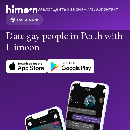
За
Блог
Център за знания
FAQ
Контакт
Български
▾
Date gay people in Perth with
Himoon