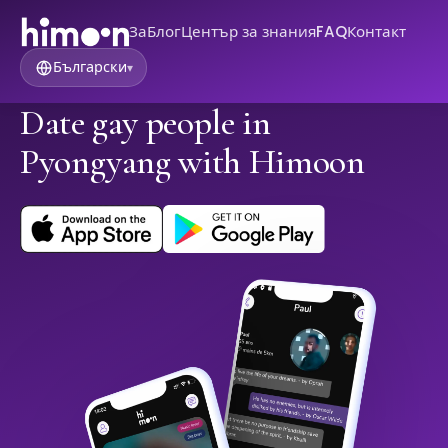
За
Блог
Център за знания
FAQ
Контакт
Български
▾
Date gay people in
Pyongyang with Himoon