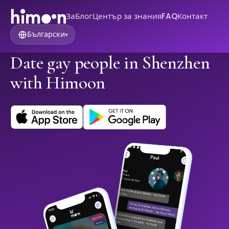
За
Блог
Център за знания
FAQ
Контакт
Български
▾
Date gay people in Shenzhen
with Himoon