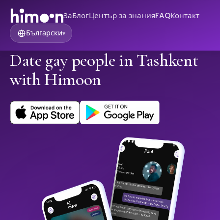
За
Блог
Център за знания
FAQ
Контакт
Български
▾
Date gay people in Tashkent
with Himoon