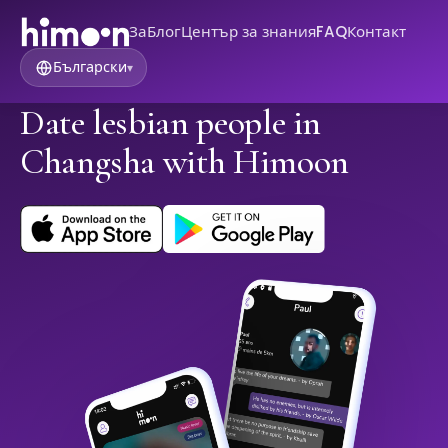
За
Блог
Център за знания
FAQ
Контакт
Български
▾
Date lesbian people in
Changsha with Himoon