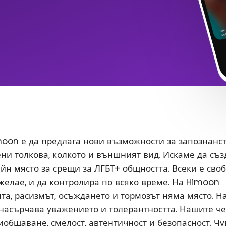
oon е да предлага нови възможности за запознанс
ени толкова, колкото и външният вид. Искаме да съ
йн място за срещи за ЛГБТ+ общността. Всеки е сво
 желае, и да контролира по всяко време. На Himoon
а, расизмът, осъждането и тормозът няма място. Н
насърчава уважението и толерантността. Нашите ч
иобщаване, смелост, автентичност и безопасност. Чу