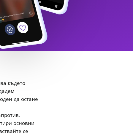
тва където
здадем
боден да остане
апротив,
етири основни
вствайте се