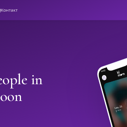
Q
Контакт
ople in
moon