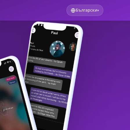
Български
▾