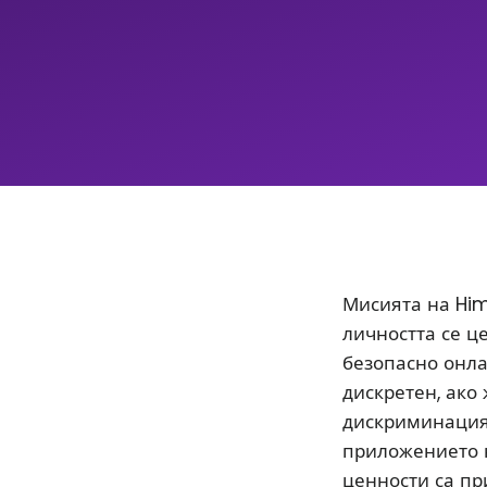
Мисията на Him
личността се ц
безопасно онла
дискретен, ако
дискриминацият
приложението 
ценности са пр