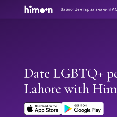
За
Блог
Център за знания
FA
Date LGBTQ+ pe
Lahore with Hi