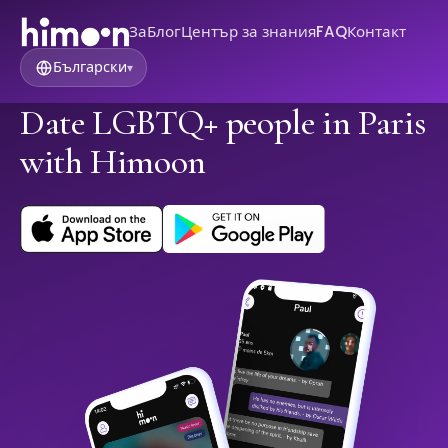
За
Блог
Център за знания
FAQ
Контакт
Български
▾
Date LGBTQ+ people in Paris
with Himoon