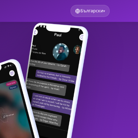
Български
▾