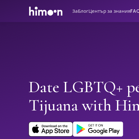
За
Блог
Център за знания
FA
Date LGBTQ+ pe
Tijuana with Hi