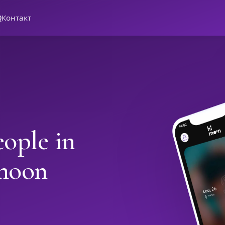
Q
Контакт
ople in
moon