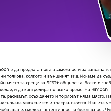
oon е да предлага нови възможности за запознанс
ени толкова, колкото и външният вид. Искаме да съ
йн място за срещи за ЛГБТ+ общността. Всеки е сво
 желае, и да контролира по всяко време. На Himoon
а, расизмът, осъждането и тормозът няма място. Н
насърчава уважението и толерантността. Нашите ч
иобщаване, смелост, автентичност и безопасност. Чу