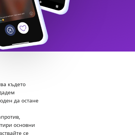
тва където
здадем
боден да остане
апротив,
етири основни
вствайте се