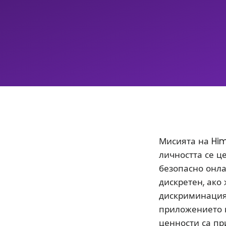
Мисията на Him
личността се ц
безопасно онла
дискретен, ако
дискриминацият
приложението 
ценности са пр