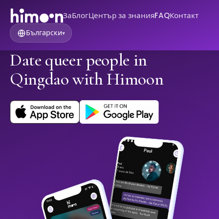
За
Блог
Център за знания
FAQ
Контакт
Български
▾
Date queer people in
Qingdao with Himoon