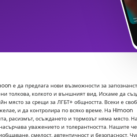
oon е да предлага нови възможности за запознанс
ени толкова, колкото и външният вид. Искаме да съ
йн място за срещи за ЛГБТ+ общността. Всеки е сво
 желае, и да контролира по всяко време. На Himoon
а, расизмът, осъждането и тормозът няма място. Н
насърчава уважението и толерантността. Нашите ч
иобщаване, смелост, автентичност и безопасност. Чу