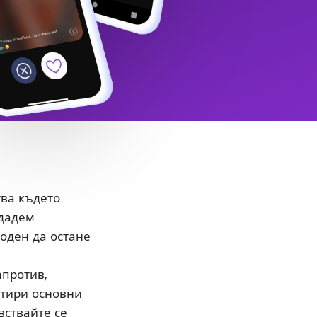
тва където
здадем
боден да остане
апротив,
етири основни
вствайте се