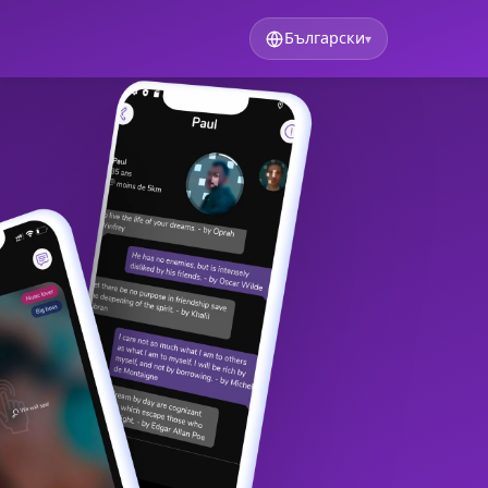
Български
▾