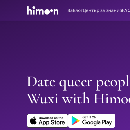
За
Блог
Център за знания
FA
Date queer peopl
Wuxi with Himo