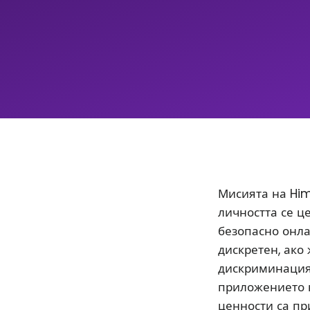
Мисията на Him
личността се ц
безопасно онла
дискретен, ако
дискриминацият
приложението 
ценности са пр