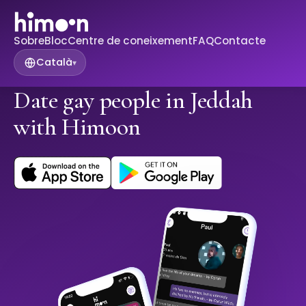
Sobre
Bloc
Centre de coneixement
FAQ
Contacte
Català
▾
Date gay people in Jeddah
with Himoon