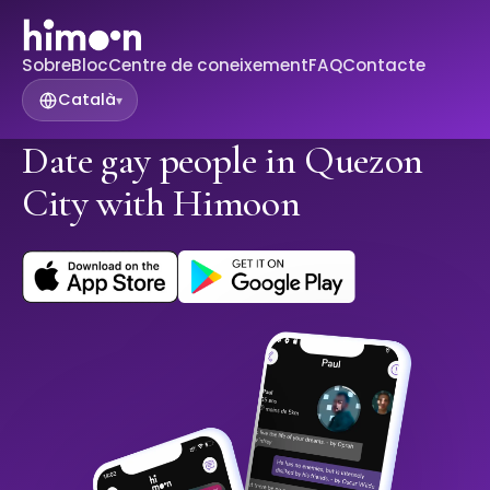
Sobre
Bloc
Centre de coneixement
FAQ
Contacte
Català
▾
Date gay people in Quezon
City with Himoon