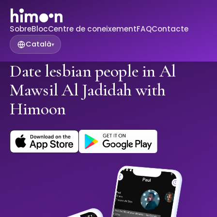
Sobre
Bloc
Centre de coneixement
FAQ
Contacte
Català
▾
Date lesbian people in Al
Mawsil Al Jadidah with
Himoon