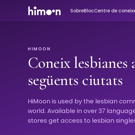
Sobre
Bloc
Centre de conei
HIMOON
Coneix lesbianes a
següents ciutats
HiMoon is used by the lesbian comm
world. Available in over 37 languag
stores get access to lesbian singles