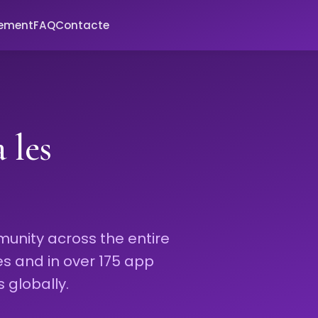
xement
FAQ
Contacte
 les
unity across the entire
es and in over 175 app
 globally.