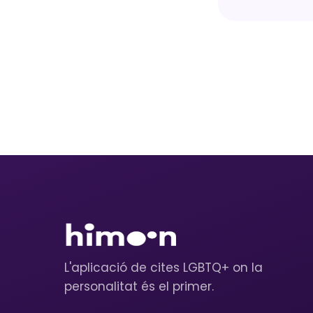
L'aplicació de cites LGBTQ+ on la
personalitat és el primer.