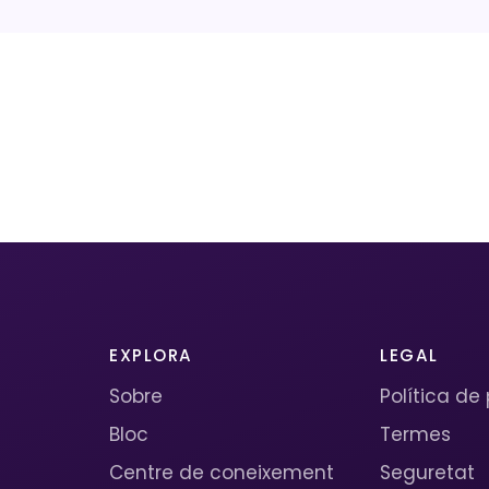
EXPLORA
LEGAL
Sobre
Política de
Bloc
Termes
Centre de coneixement
Seguretat