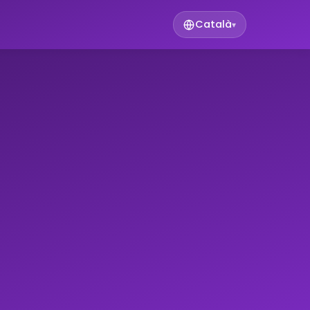
Català
▾