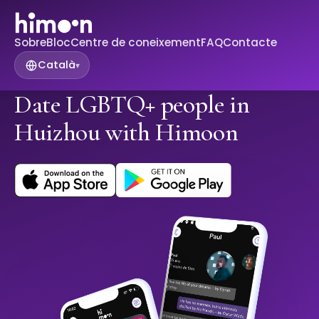
Sobre
Bloc
Centre de coneixement
FAQ
Contacte
Català
▾
Date LGBTQ+ people in
Huizhou with Himoon