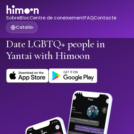
Sobre
Bloc
Centre de coneixement
FAQ
Contacte
Català
▾
Date LGBTQ+ people in
Yantai with Himoon