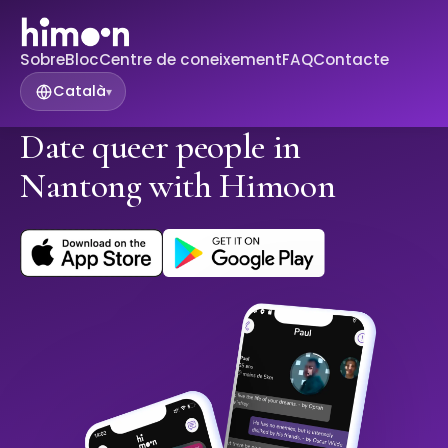
Sobre
Bloc
Centre de coneixement
FAQ
Contacte
Català
▾
Date queer people in
Nantong with Himoon