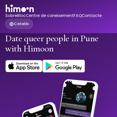
Sobre
Bloc
Centre de coneixement
FAQ
Contacte
Català
▾
Date queer people in Pune
with Himoon