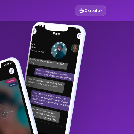
Català
▾