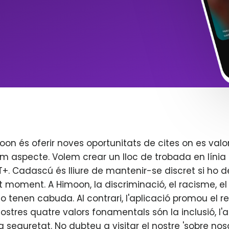
oon és oferir noves oportunitats de cites on es valo
m aspecte. Volem crear un lloc de trobada en línia 
. Cadascú és lliure de mantenir-se discret si ho d
t moment. A Himoon, la discriminació, el racisme, el j
o tenen cabuda. Al contrari, l'aplicació promou el re
 nostres quatre valors fonamentals són la inclusió, l'
 la seguretat. No dubteu a visitar el nostre 'sobre nos