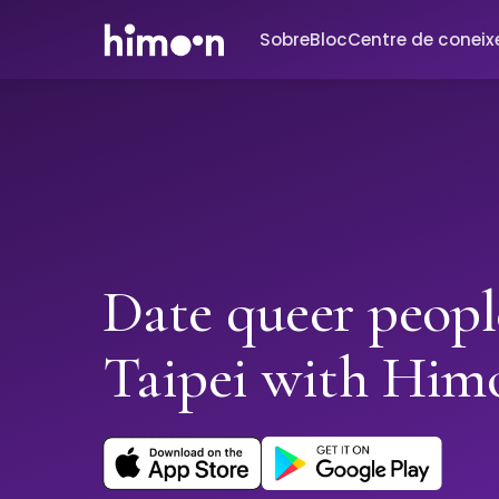
Sobre
Bloc
Centre de conei
Date queer peopl
Taipei with Him