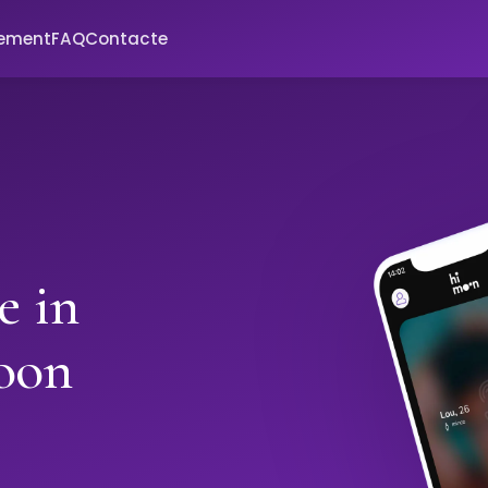
xement
FAQ
Contacte
e in
oon