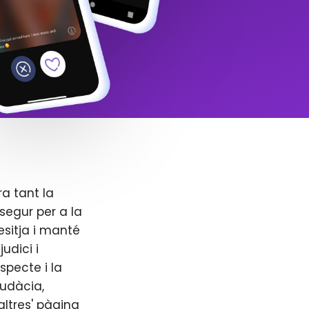
ra tant la
segur per a la
esitja i manté
udici i
specte i la
audàcia,
altres' pàgina