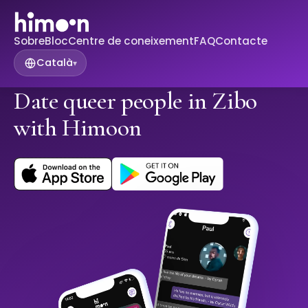
Sobre
Bloc
Centre de coneixement
FAQ
Contacte
Català
▾
Date queer people in Zibo
with Himoon