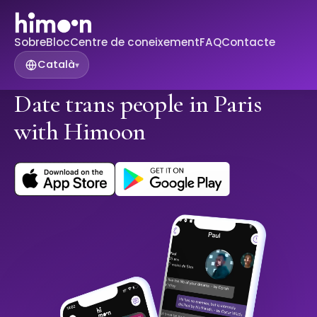
Sobre
Bloc
Centre de coneixement
FAQ
Contacte
Català
▾
Date trans people in Paris
with Himoon