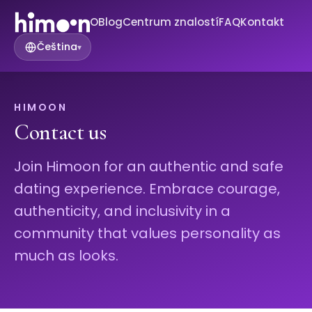
O
Blog
Centrum znalostí
FAQ
Kontakt
Čeština
▾
HIMOON
Contact us
Join Himoon for an authentic and safe
dating experience. Embrace courage,
authenticity, and inclusivity in a
community that values personality as
much as looks.