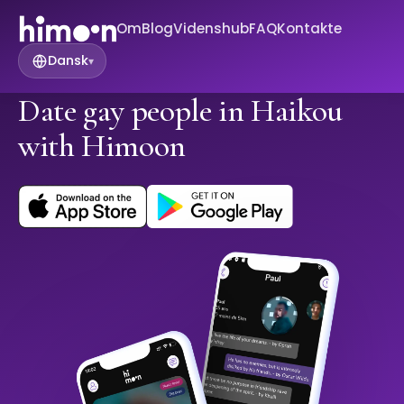
Om
Blog
Videnshub
FAQ
Kontakte
Dansk
▾
Date gay people in Haikou
with Himoon