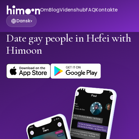
Om
Blog
Videnshub
FAQ
Kontakte
Dansk
▾
Date gay people in Hefei with
Himoon