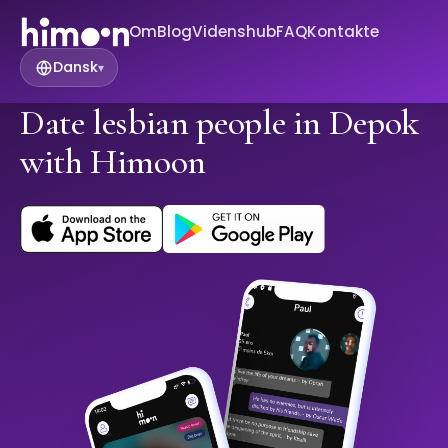
Om
Blog
Videnshub
FAQ
Kontakte
Dansk
▾
Date lesbian people in Depok
with Himoon