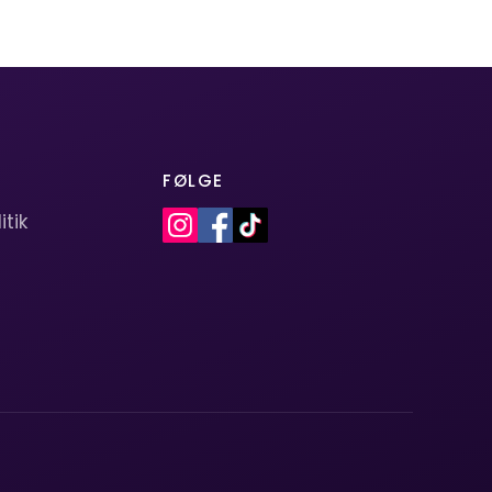
FØLGE
itik