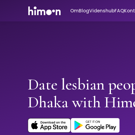
Om
Blog
Videnshub
FAQ
Kont
Date lesbian peop
Dhaka with Him