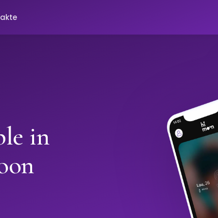
akte
le in
oon