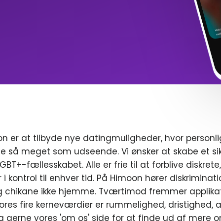
n er at tilbyde nye datingmuligheder, hvor personl
e så meget som udseende. Vi ønsker at skabe et sik
T+-fællesskabet. Alle er frie til at forblive diskrete
r i kontrol til enhver tid. På Himoon hører diskriminat
chikane ikke hjemme. Tværtimod fremmer applikat
ores fire kerneværdier er rummelighed, dristighed, a
g gerne vores 'om os' side for at finde ud af mere o