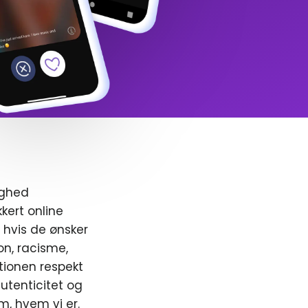
ighed
kert online
, hvis de ønsker
ion, racisme,
ionen respekt
utenticitet og
m, hvem vi er.