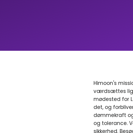
Himoon's missio
værdsættes lig
mødested for LGB
det, og forblive
dømmekraft og 
og tolerance. V
sikkerhed. Besø