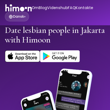
Om
Blog
Videnshub
FAQ
Kontakte
Dansk
▾
Date lesbian people in Jakarta
with Himoon