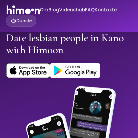
Om
Blog
Videnshub
FAQ
Kontakte
Dansk
▾
Date lesbian people in Kano
with Himoon