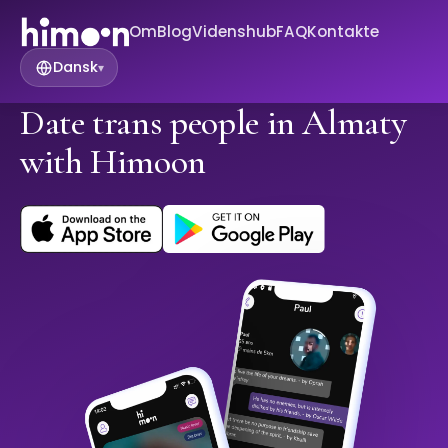
Om
Blog
Videnshub
FAQ
Kontakte
Dansk
▾
Date trans people in Almaty
with Himoon