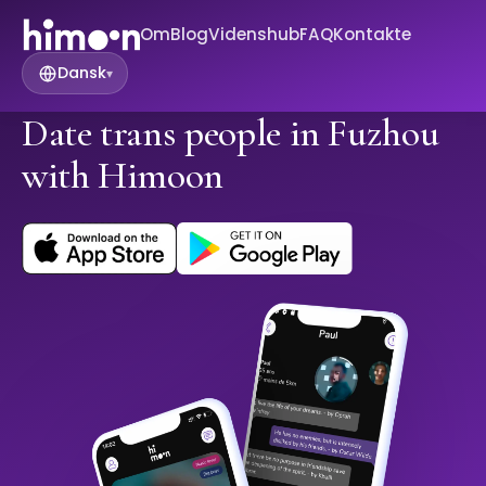
Om
Blog
Videnshub
FAQ
Kontakte
Dansk
▾
Date trans people in Fuzhou
with Himoon