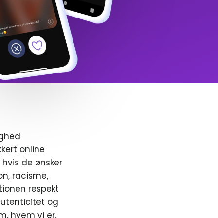
ighed
kert online
, hvis de ønsker
ion, racisme,
ionen respekt
utenticitet og
m, hvem vi er.