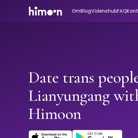
Om
Blog
Videnshub
FAQ
Kont
Date trans people
Lianyungang wit
Himoon