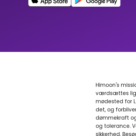
Himoon's missio
værdsættes lig
mødested for LGB
det, og forblive
dømmekraft og 
og tolerance. V
sikkerhed. Besø