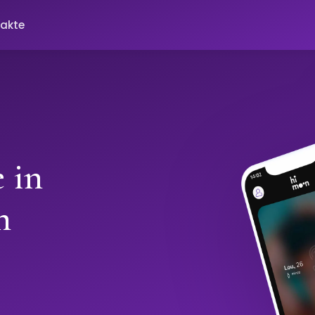
akte
 in
h