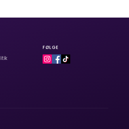
FØLGE
itik