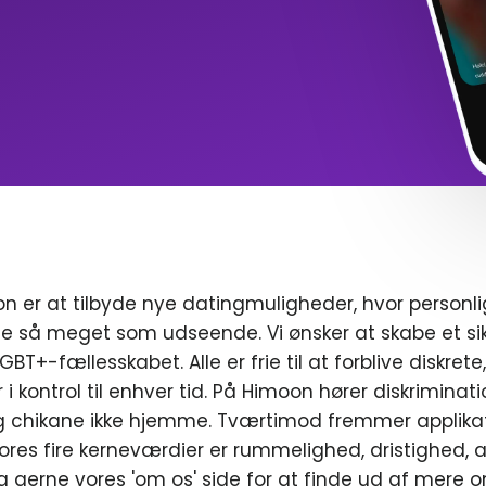
n er at tilbyde nye datingmuligheder, hvor personl
e så meget som udseende. Vi ønsker at skabe et sik
T+-fællesskabet. Alle er frie til at forblive diskrete
r i kontrol til enhver tid. På Himoon hører diskriminat
chikane ikke hjemme. Tværtimod fremmer applikat
ores fire kerneværdier er rummelighed, dristighed, a
g gerne vores 'om os' side for at finde ud af mere o