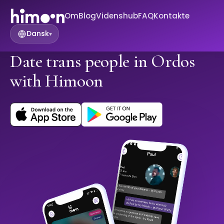
Om
Blog
Videnshub
FAQ
Kontakte
Dansk
▾
Date trans people in Ordos
with Himoon