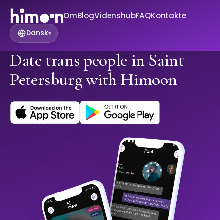
Om
Blog
Videnshub
FAQ
Kontakte
Dansk
▾
Date trans people in Saint
Petersburg with Himoon