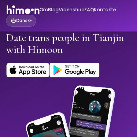
Om
Blog
Videnshub
FAQ
Kontakte
Dansk
▾
Date trans people in Tianjin
with Himoon