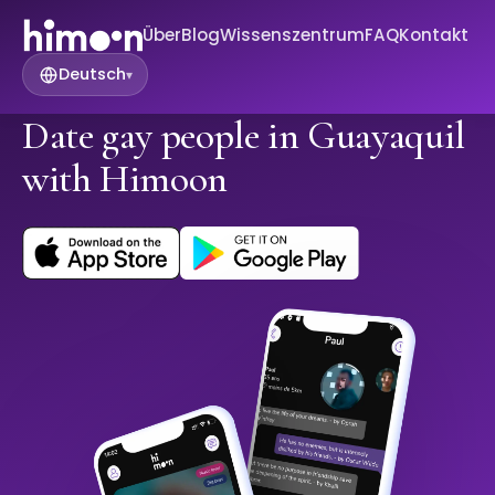
Über
Blog
Wissenszentrum
FAQ
Kontakt
Deutsch
▾
Date gay people in Guayaquil
with Himoon