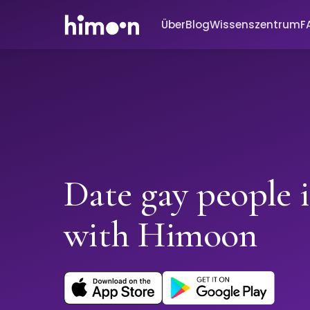
Über
Blog
Wissenszentrum
F
Date gay people 
with Himoon