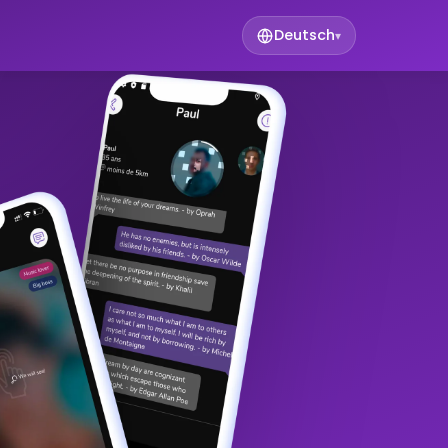
Deutsch
▾