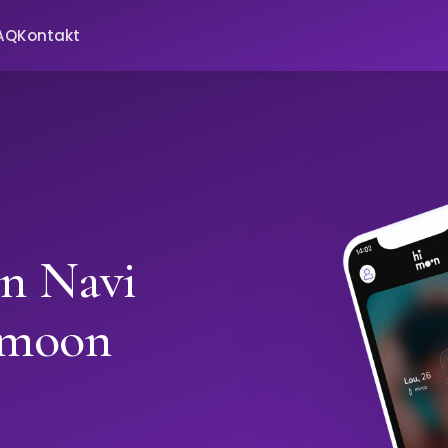
AQ
Kontakt
in Navi
imoon