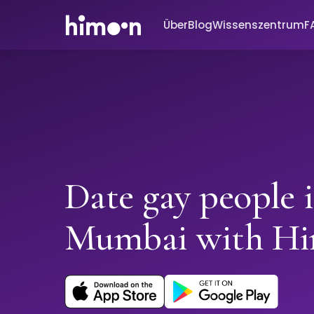
Über
Blog
Wissenszentrum
F
Date gay people 
Mumbai with H