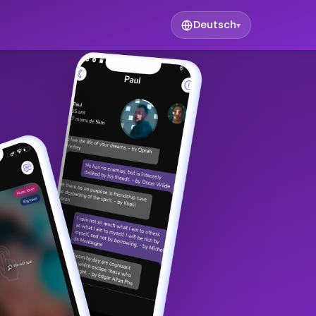
Deutsch
▾