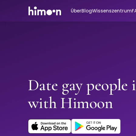
Über
Blog
Wissenszentrum
F
Date gay people 
with Himoon