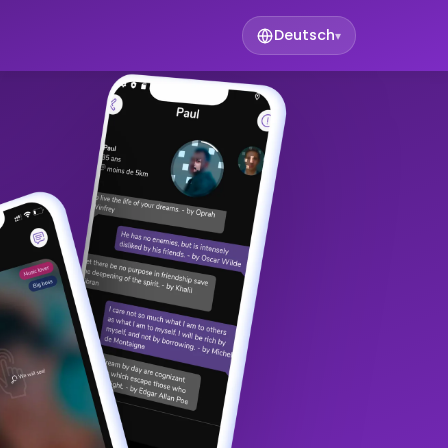
Deutsch
▾