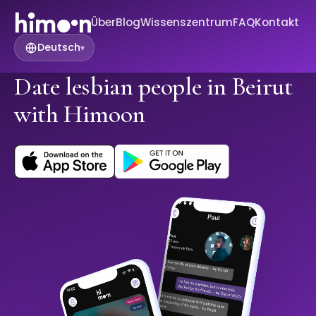
Über
Blog
Wissenszentrum
FAQ
Kontakt
Deutsch
▾
Date lesbian people in Beirut
with Himoon