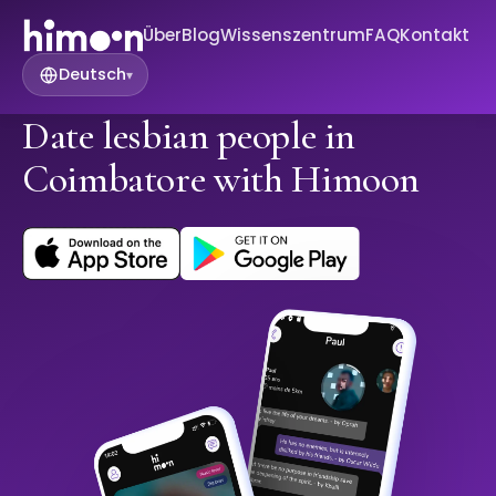
Über
Blog
Wissenszentrum
FAQ
Kontakt
Deutsch
▾
Date lesbian people in
Coimbatore with Himoon