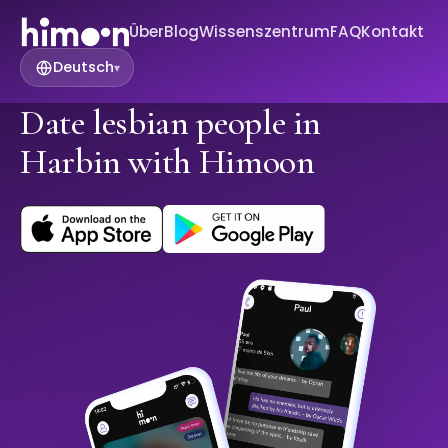
Über
Blog
Wissenszentrum
FAQ
Kontakt
Deutsch
▾
Date lesbian people in
Harbin with Himoon