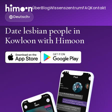
Über
Blog
Wissenszentrum
FAQ
Kontakt
Deutsch
▾
Date lesbian people in
Kowloon with Himoon