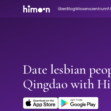
Über
Blog
Wissenszentrum
F
Date lesbian peop
Qingdao with H