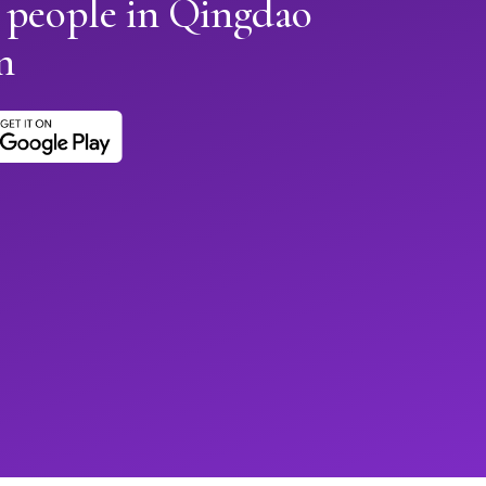
n people in Qingdao
n