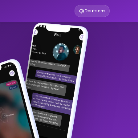
Deutsch
▾