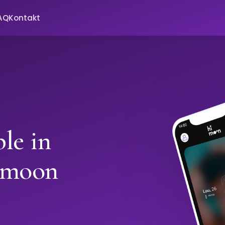
AQ
Kontakt
le in
imoon