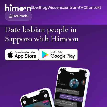
Über
Blog
Wissenszentrum
FAQ
Kontakt
Deutsch
▾
Date lesbian people in
Sapporo with Himoon