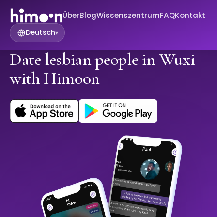
Über
Blog
Wissenszentrum
FAQ
Kontakt
Deutsch
▾
Date lesbian people in Wuxi
with Himoon