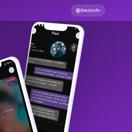
Deutsch
▾