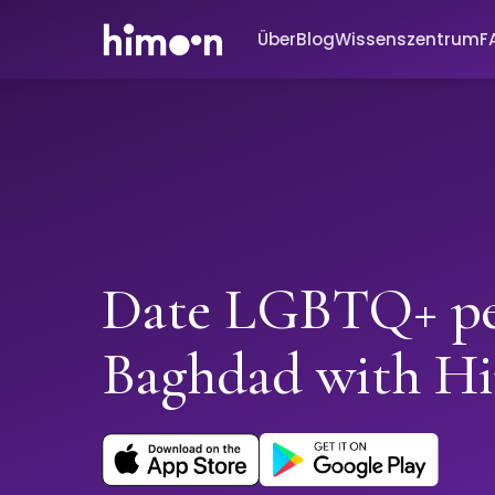
Über
Blog
Wissenszentrum
F
Date LGBTQ+ pe
Baghdad with H