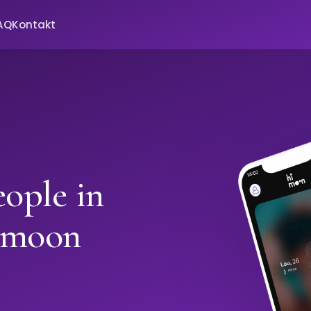
AQ
Kontakt
ople in
imoon