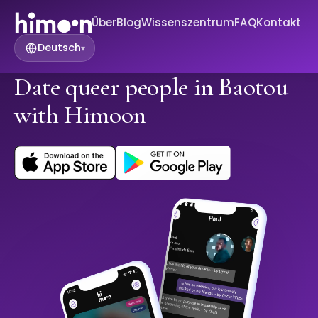
Über
Blog
Wissenszentrum
FAQ
Kontakt
Deutsch
▾
Date queer people in Baotou
with Himoon