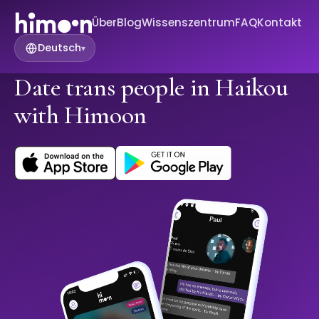
Über
Blog
Wissenszentrum
FAQ
Kontakt
Deutsch
▾
Date trans people in Haikou
with Himoon